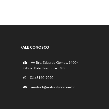
FALE CONOSCO
Av. Brg. Eduardo Gomes, 1400 -
Glória -Belo Horizonte - MG
o
(31) 3140-9090
vendas1@motocitybh.com.br