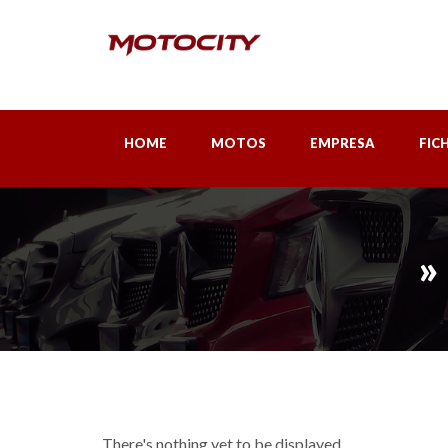
HOME
MOTOS
EMPRESA
FIC
»
There's nothing yet to be displayed...